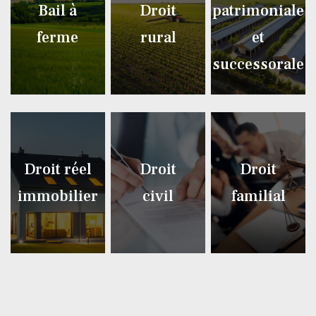
Bail à
Droit
patrimoniale
ferme
rural
et
successorale
Droit réel
Droit
Droit
immobilier
civil
familial